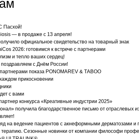
лам
С Пасхой!
iosis — в продаже с 13 апреля!
олучило официальное свидетельство на товарный знак
iCos 2026: готовимся к встрече с партнерами
лизм и тепло ваших сердец!
 поздравляем с Днём России!
 партнерами показа PONOMAREV & TABOO
 каждом прикосновении
дники
дет с вами
нер конкурса «Креативные индустрии 2025»
нал» получила благодарственное письмо от отраслевых и
вляет!
яд на ведение пациентов с акнеформными дерматозами и п
 терапию. Сезонные новинки от компании философи проф
RA® ULTRALINK®