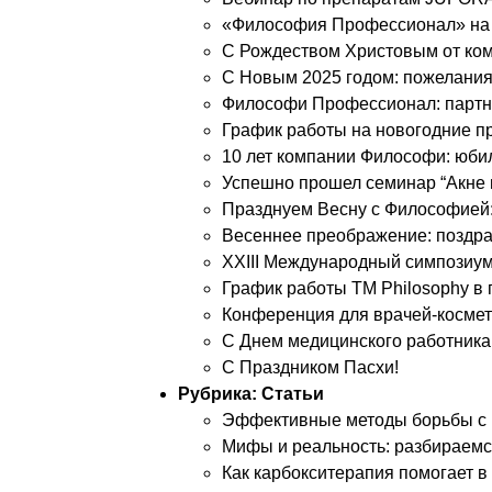
«Философия Профессионал» на
С Рождеством Христовым от ко
С Новым 2025 годом: пожелания
Философи Профессионал: партн
График работы на новогодние п
10 лет компании Философи: юбил
Успешно прошел семинар “Акне 
Празднуем Весну с Философией:
Весеннее преображение: поздра
XXIII Международный симпозиум
График работы TM Philosophy в 
Конференция для врачей-космето
С Днем медицинского работника
С Праздником Пасхи!
Рубрика:
Статьи
Эффективные методы борьбы с
Мифы и реальность: разбираемс
Как карбокситерапия помогает в