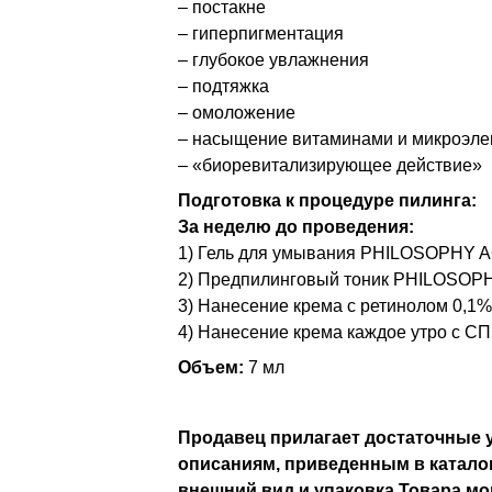
– постакне
– гиперпигментация
– глубокое увлажнения
– подтяжка
– омоложение
– насыщение витаминами и микроэл
– «биоревитализирующее действие»
Подготовка к процедуре пилинга:
За неделю до проведения:
1) Гель для умывания PHILOSOPHY A
2) Предпилинговый тоник PHILOSO
3) Нанесение крема с ретинолом 0,
4) Нанесение крема каждое утро с С
Объем:
7 мл
Продавец прилагает достаточные у
описаниям, приведенным в каталог
внешний вид и упаковка Товара мог