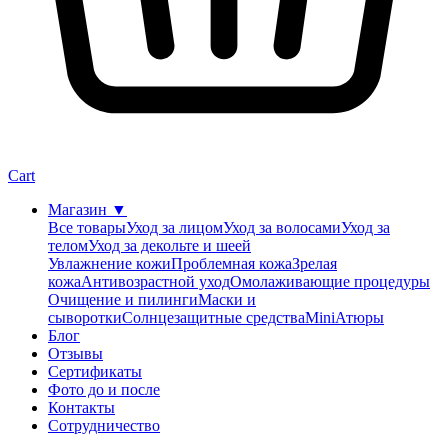
Cart
Магазин
▼
Все товары
Уход за лицом
Уход за волосами
Уход за
телом
Уход за декольте и шеей
Увлажнение кожи
Проблемная кожа
Зрелая
кожа
Антивозрастной уход
Омолаживающие процедуры
Очищение и пилинги
Маски и
сыворотки
Солнцезащитные средства
MiniАтюры
Блог
Отзывы
Сертификаты
Фото до и после
Контакты
Сотрудничество