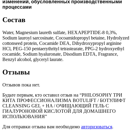
изменений, обусловленных производственными
процессами
Состав
Water, Magnesium laureth sulfate, HEXAPEPTIDE-8 0,3%,
Sodium lauroyl sarcosinate, Cocoamidopropyl betaine, Hydrolyzed
cottonseed protein, Cocamide DEA, Dihydroxypropyl arginine
HCl, PEG-150 pentaerythrityl tetrastearate, PPG-2 hydroxyethyl
cocamide, Sodium hyaluronate, Disodium EDTA, Fragrance,
Benzyl alcohol, glyceryl laurate.
Отзывы
Отзывов пока нет.
Будьте первым, кто оставил отзыв на “PHILOSOPHY ТРИ
КИТА ПРОФЕССИОНАЛИЗМА BOTULIFT / БОТУЛИФТ
CLEANSING GEL + HA / ОЧИЩАЮЩИЙ ГЕЛЬ С
ГИАЛУРОНОВОЙ КИСЛОТОЙ ДЛЯ ДОМАШНЕГО
ИСПОЛЬЗОВАНИЯ”
Для отправки отзыва вам необходимо
авторизоваться
.