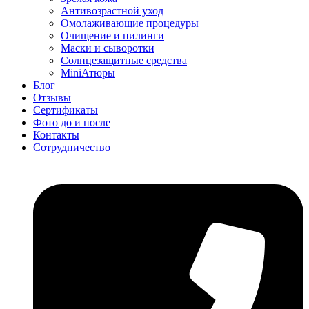
Антивозрастной уход
Омолаживающие процедуры
Очищение и пилинги
Маски и сыворотки
Солнцезащитные средства
MiniАтюры
Блог
Отзывы
Сертификаты
Фото до и после
Контакты
Сотрудничество