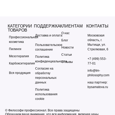
КАТЕГОРИИ
ПОДДЕРЖКА
КЛИЕНТАМ
КОНТАКТЫ
ТОВАРОВ
О нас
Доставка и оплата
Московская
Профессиональная
область, г.
Блог
косметика
Мытищи, ул.
Пользовательское
Новости
Пилинги
Стрелковая, 6
соглашение
Статьи
Мезотерапия
Политика
+7 (499) 553-
конфиденциальности
Отзывы
Карбокситерапия
77-01
Согласие на
info@tm-
Вся продукция
обработку
philosophy.com
персональных
данных
наш партнер:
bysamatova.ru
Политика
использования
cookie
© Философи профессионал. Все права защищены
Обращаем ваше внимание, что вся информация, включая цены,