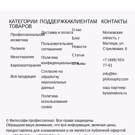
КАТЕГОРИИ
ПОДДЕРЖКА
КЛИЕНТАМ
КОНТАКТЫ
ТОВАРОВ
О нас
Доставка и оплата
Московская
Профессиональная
область, г.
Блог
косметика
Мытищи, ул.
Пользовательское
Новости
Пилинги
Стрелковая, 6
соглашение
Статьи
Мезотерапия
Политика
+7 (499) 553-
конфиденциальности
Отзывы
Карбокситерапия
77-01
Согласие на
info@tm-
Вся продукция
обработку
philosophy.com
персональных
данных
наш партнер:
bysamatova.ru
Политика
использования
cookie
© Философи профессионал. Все права защищены
Обращаем ваше внимание, что вся информация, включая цены,
предоставлена для ознакомления и не является публичной офертой