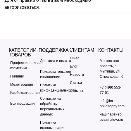
Для отправки отзыва вам необходимо
.
авторизоваться
КАТЕГОРИИ
ПОДДЕРЖКА
КЛИЕНТАМ
КОНТАКТЫ
ТОВАРОВ
О нас
Доставка и оплата
Московская
Профессиональная
область, г.
Блог
косметика
Мытищи, ул.
Пользовательское
Новости
Пилинги
Стрелковая, 6
соглашение
Статьи
Мезотерапия
Политика
+7 (499) 553-
конфиденциальности
Отзывы
Карбокситерапия
77-01
Согласие на
info@tm-
Вся продукция
обработку
philosophy.com
персональных
данных
наш партнер:
bysamatova.ru
Политика
использования