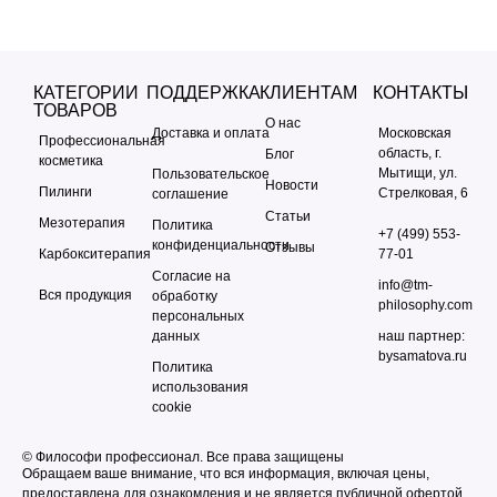
КАТЕГОРИИ
ПОДДЕРЖКА
КЛИЕНТАМ
КОНТАКТЫ
ТОВАРОВ
О нас
Доставка и оплата
Московская
Профессиональная
область, г.
Блог
косметика
Мытищи, ул.
Пользовательское
Новости
Пилинги
Стрелковая, 6
соглашение
Статьи
Мезотерапия
Политика
+7 (499) 553-
конфиденциальности
Отзывы
Карбокситерапия
77-01
Согласие на
info@tm-
Вся продукция
обработку
philosophy.com
персональных
данных
наш партнер:
bysamatova.ru
Политика
использования
cookie
© Философи профессионал. Все права защищены
Обращаем ваше внимание, что вся информация, включая цены,
предоставлена для ознакомления и не является публичной офертой