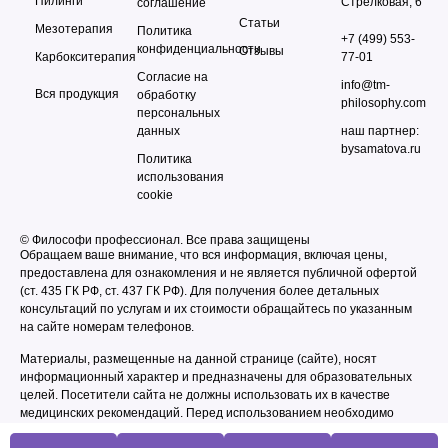
Пилинги
Стрелковая, 6
соглашение
Статьи
Мезотерапия
Политика
+7 (499) 553-
конфиденциальности
Отзывы
Карбокситерапия
77-01
Согласие на
info@tm-
Вся продукция
обработку
philosophy.com
персональных
данных
наш партнер:
bysamatova.ru
Политика
использования
cookie
© Философи профессионал. Все права защищены
Обращаем ваше внимание, что вся информация, включая цены,
предоставлена для ознакомления и не является публичной офертой
(ст. 435 ГК РФ, cт. 437 ГК РФ). Для получения более детальных
консультаций по услугам и их стоимости обращайтесь по указанным
на сайте номерам телефонов.
Материалы, размещенные на данной странице (сайте), носят
информационный характер и предназначены для образовательных
целей. Посетители сайта не должны использовать их в качестве
медицинских рекомендаций. Перед использованием необходимо
получить консультацию специалиста по оказываемым услугам и