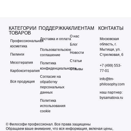
КАТЕГОРИИ
ПОДДЕРЖКА
КЛИЕНТАМ
КОНТАКТЫ
ТОВАРОВ
О нас
Доставка и оплата
Московская
Профессиональная
область, г.
Блог
косметика
Мытищи, ул.
Пользовательское
Новости
Пилинги
Стрелковая, 6
соглашение
Статьи
Мезотерапия
Политика
+7 (499) 553-
конфиденциальности
Отзывы
Карбокситерапия
77-01
Согласие на
info@tm-
Вся продукция
обработку
philosophy.com
персональных
данных
наш партнер:
bysamatova.ru
Политика
использования
cookie
© Философи профессионал. Все права защищены
Обращаем ваше внимание, что вся информация, включая цены,