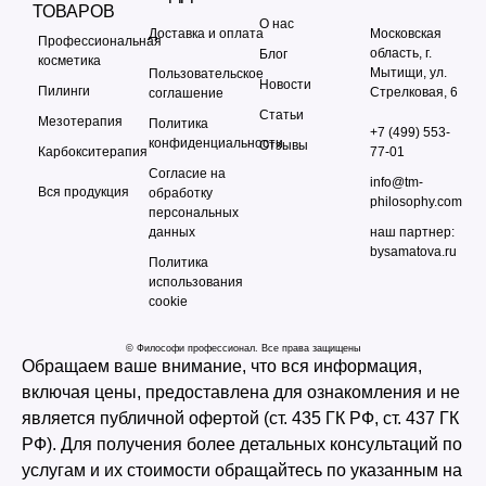
ТОВАРОВ
О нас
Доставка и оплата
Московская
Профессиональная
область, г.
Блог
косметика
Мытищи, ул.
Пользовательское
Новости
Пилинги
Стрелковая, 6
соглашение
Статьи
Мезотерапия
Политика
+7 (499) 553-
конфиденциальности
Отзывы
Карбокситерапия
77-01
Согласие на
info@tm-
Вся продукция
обработку
philosophy.com
персональных
данных
наш партнер:
bysamatova.ru
Политика
использования
cookie
© Философи профессионал. Все права защищены
Обращаем ваше внимание, что вся информация,
включая цены, предоставлена для ознакомления и не
является публичной офертой (ст. 435 ГК РФ, cт. 437 ГК
РФ). Для получения более детальных консультаций по
услугам и их стоимости обращайтесь по указанным на