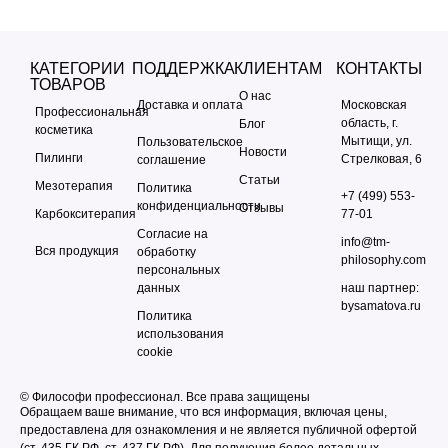
КАТЕГОРИИ
ПОДДЕРЖКА
КЛИЕНТАМ
КОНТАКТЫ
ТОВАРОВ
О нас
Доставка и оплата
Московская
Профессиональная
область, г.
Блог
косметика
Мытищи, ул.
Пользовательское
Новости
Пилинги
Стрелковая, 6
соглашение
Статьи
Мезотерапия
Политика
+7 (499) 553-
конфиденциальности
Отзывы
Карбокситерапия
77-01
Согласие на
info@tm-
Вся продукция
обработку
philosophy.com
персональных
данных
наш партнер:
bysamatova.ru
Политика
использования
cookie
© Философи профессионал. Все права защищены
Обращаем ваше внимание, что вся информация, включая цены,
предоставлена для ознакомления и не является публичной офертой
(ст. 435 ГК РФ, cт. 437 ГК РФ). Для получения более детальных