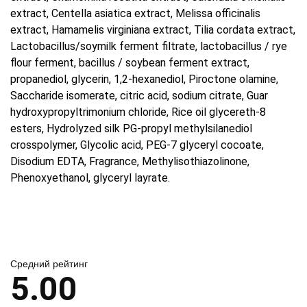
extract, Centella asiatica extract, Melissa officinalis
extract, Hamamelis virginiana extract, Tilia cordata extract,
Lactobacillus/soymilk ferment filtrate, lactobacillus / rye
flour ferment, bacillus / soybean ferment extract,
propanediol, glycerin, 1,2-hexanediol, Piroctone olamine,
Saccharide isomerate, citric acid, sodium citrate, Guar
hydroxypropyltrimonium chloride, Rice oil glycereth-8
esters, Hydrolyzed silk PG-propyl methylsilanediol
crosspolymer, Glycolic acid, PEG-7 glyceryl cocoate,
Disodium EDTA, Fragrance, Methylisothiazolinone,
Phenoxyethanol, glyceryl layrate.
Средний рейтинг
5.00