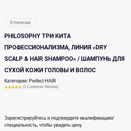
В Наличии
PHILOSOPHY ТРИ КИТА
ПРОФЕССИОНАЛИЗМА, ЛИНИЯ «DRY
SCALP & HAIR SHAMPOO» / ШАМПУНЬ ДЛЯ
СУХОЙ КОЖИ ГОЛОВЫ И ВОЛОС
Категория:
Perfect HAIR
(
1
Customer Review)
Рейтинг
1
5.00
из 5
на основе
опроса
пользователя
Зарегистрируйтесь и подтвердите квалификацию/
специальность, чтобы увидеть цену