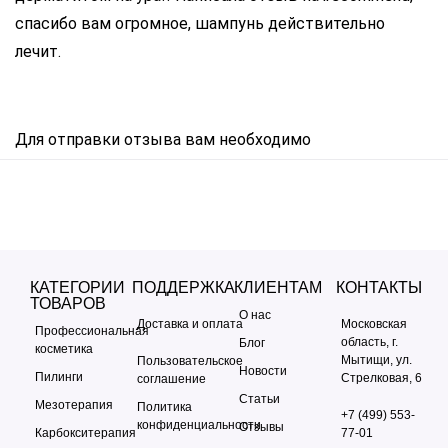
спасибо вам огромное, шампунь действительно
лечит.
Для отправки отзыва вам необходимо
.
авторизоваться
КАТЕГОРИИ
ПОДДЕРЖКА
КЛИЕНТАМ
КОНТАКТЫ
ТОВАРОВ
О нас
Доставка и оплата
Московская
Профессиональная
область, г.
Блог
косметика
Мытищи, ул.
Пользовательское
Новости
Пилинги
Стрелковая, 6
соглашение
Статьи
Мезотерапия
Политика
+7 (499) 553-
конфиденциальности
Отзывы
Карбокситерапия
77-01