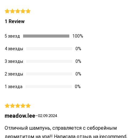
Рейтинг
1
1 Review
5.00
из 5
на основе
опроса
5 звезд
100%
пользователя
4 звезды
0%
3 звезды
0%
2 звезды
0%
1 звезда
0%
Оценка
5
meadow.lee
–
02.09.2024
из 5
Отличный шампунь, справляется с cеборейным
дерматитом на ура!! Написала отзыв на irecommend,