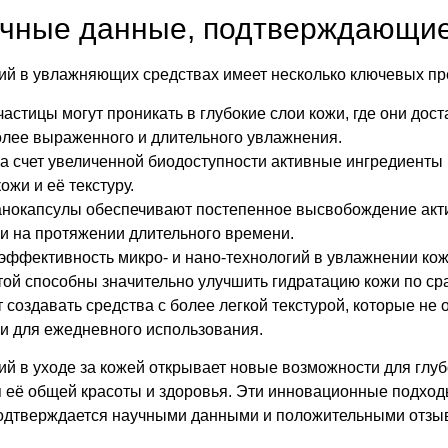
чные данные, подтверждающие
гий в увлажняющих средствах имеет несколько ключевых п
астицы могут проникать в глубокие слои кожи, где они дос
более выраженного и длительного увлажнения.
а счет увеличенной биодоступности активные ингредиенты
жи и её текстуру.
нокапсулы обеспечивают постепенное высвобождение акти
и на протяжении длительного времени.
ффективность микро- и нано-технологий в увлажнении кож
отой способны значительно улучшить гидратацию кожи по с
 создавать средства с более легкой текстурой, которые не
и для ежедневного использования.
ий в уходе за кожей открывает новые возможности для глуб
 её общей красоты и здоровья. Эти инновационные подходы
подтверждается научными данными и положительными отзы