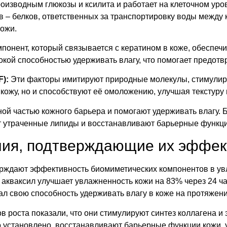
оизводным глюкозы и ксилита и работает на клеточном уро
в – белков, ответственных за транспортировку воды между 
ожи.
онент, который связывается с кератином в коже, обеспечи
кой способностью удерживать влагу, что помогает предотв
):
Эти факторы имитируют природные молекулы, стимулир
ожу, но и способствуют её омоложению, улучшая текстуру и
ой частью кожного барьера и помогают удерживать влагу.
т утраченные липиды и восстанавливают барьерные функци
ия, подтверждающие их эффек
ждают эффективность биомиметических компонентов в увл
 акваксил улучшает увлажненность кожи на 83% через 24 ча
л свою способность удерживать влагу в коже на протяжени
роста показали, что они стимулируют синтез коллагена и э
о установлено, восстанавливают барьерные функции кожи,