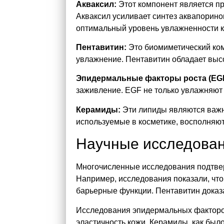
Акваксил:
Этот компонент является пр
Акваксил усиливает синтез аквапорино
оптимальный уровень увлажненности к
Пентавитин:
Это биомиметический комп
увлажнение. Пентавитин обладает высо
Эпидермальные факторы роста (EGF
заживление. EGF не только увлажняют к
Керамиды:
Эти липиды являются важн
используемые в косметике, восполняю
Научные исследован
Многочисленные исследования подтвер
Например, исследования показали, что
барьерные функции. Пентавитин доказа
Исследования эпидермальных факторов 
эластичность кожи. Керамиды, как был