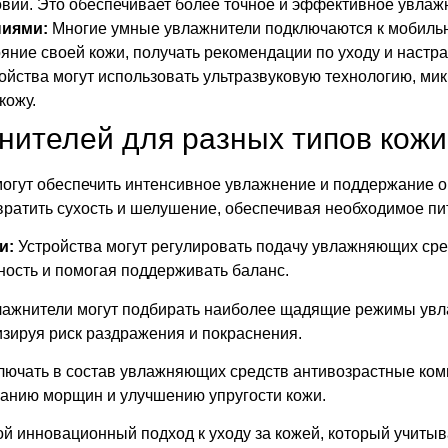
овий. Это обеспечивает более точное и эффективное увлаж
ниями:
Многие умные увлажнители подключаются к мобиль
яние своей кожи, получать рекомендации по уходу и настр
ойства могут использовать ультразвуковую технологию, мик
кожу.
нителей для разных типов кожи
огут обеспечить интенсивное увлажнение и поддержание о
ратить сухость и шелушение, обеспечивая необходимое пи
и:
Устройства могут регулировать подачу увлажняющих сре
ость и помогая поддерживать баланс.
ажнители могут подбирать наиболее щадящие режимы увл
зируя риск раздражения и покраснения.
лючать в состав увлажняющих средств антивозрастные комп
ванию морщин и улучшению упругости кожи.
й инновационный подход к уходу за кожей, который учиты