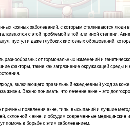
ённых кожных заболеваний, с которым сталкиваются люди вс
сталкиваются с этой проблемой в той или иной степени. Ак
апул, пустул и даже глубоких кистозных образований, котор
ть разнообразны: от гормональных изменений и генетическ
шние факторы, такие как загрязнение окружающей среды и 
остояния.
одхода, включающего правильный ежедневный уход за коже
аза жизни. Важно понимать, что лечение акне – это долгос
е причины появления акне, типы высыпаний и лучшие мето
ей, склонной к акне, и обсудим современные медицинские и
ут помочь в борьбе с этим заболеванием.