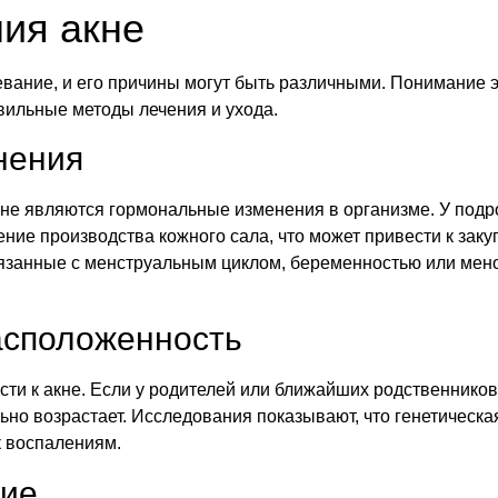
ия акне
евание, и его причины могут быть различными. Понимание
вильные методы лечения и ухода.
нения
не являются гормональные изменения в организме. У подр
ние производства кожного сала, что может привести к заку
язанные с менструальным циклом, беременностью или мено
асположенность
ости к акне. Если у родителей или ближайших родственнико
тельно возрастает. Исследования показывают, что генетичес
к воспалениям.
ние