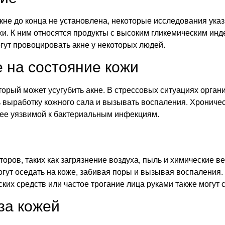
кне до конца не установлена, некоторые исследования ука
и. К ним относятся продукты с высоким гликемическим инде
гут провоцировать акне у некоторых людей.
е на состояние кожи
орый может усугубить акне. В стрессовых ситуациях орган
ь выработку кожного сала и вызывать воспаления. Хроничес
лее уязвимой к бактериальным инфекциям.
ров, таких как загрязнение воздуха, пыль и химические в
огут оседать на коже, забивая поры и вызывая воспаления.
ких средств или частое трогание лица руками также могут 
за кожей