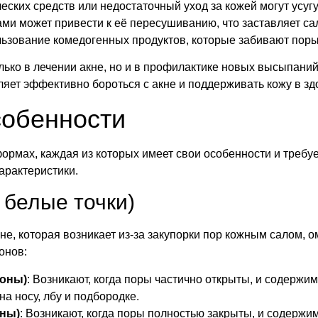
ских средств или недостаточный уход за кожей могут усуг
и может привести к её пересушиванию, что заставляет са
ьзование комедогенных продуктов, которые забивают поры,
лько в лечении акне, но и в профилактике новых высыпан
яет эффективно бороться с акне и поддерживать кожу в зд
собенности
ормах, каждая из которых имеет свои особенности и требуе
арактеристики.
 белые точки)
не, которая возникает из-за закупорки пор кожным салом, 
онов:
доны)
: Возникают, когда поры частично открыты, и содержи
на носу, лбу и подбородке.
оны)
: Возникают, когда поры полностью закрыты, и содержи