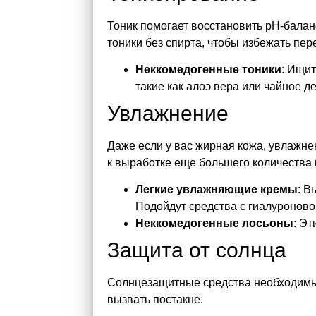
Тоник помогает восстановить pH-бала
тоники без спирта, чтобы избежать пе
Неккомедогенные тоники
: Ищи
такие как алоэ вера или чайное д
Увлажнение
Даже если у вас жирная кожа, увлажн
к выработке еще большего количества 
Легкие увлажняющие кремы
: В
Подойдут средства с гиалуроново
Неккомедогенные лосьоны
: Э
Защита от солнца
Солнцезащитные средства необходимы 
вызвать постакне.