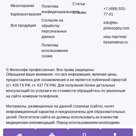
Статьи
Мезотерапия
Политика
+7 (499) 553-
конфиденциальности
Отзывы
Карбокситерапия
77-01
Согласие на
info@tm-
Вся продукция
обработку
philosophy.com
персональных
данных
наш партнер:
bysamatova.ru
Политика
использования
cookie
© Философи профессионал. Все права защищены
Обращаем ваше внимание, что вся информация, включая цены,
предоставлена для ознакомления и не является публичной офертой
(ст. 435 ГК РФ, cт. 437 ГК РФ). Для получения более детальных
консультаций по услугам и их стоимости обращайтесь по указанным
на сайте номерам телефонов.
Материалы, размещенные на данной странице (сайте), носят
информационный характер и предназначены для образовательных
целей. Посетители сайта не должны использовать их в качестве
медицинских рекомендаций. Перед использованием необходимо
получить консультацию специалиста по оказываемым услугам и
возможным противопоказаниям.