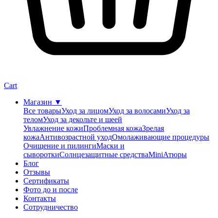
Cart
Магазин
▼
Все товары
Уход за лицом
Уход за волосами
Уход за
телом
Уход за декольте и шеей
Увлажнение кожи
Проблемная кожа
Зрелая
кожа
Антивозрастной уход
Омолаживающие процедуры
Очищение и пилинги
Маски и
сыворотки
Солнцезащитные средства
MiniАтюры
Блог
Отзывы
Сертификаты
Фото до и после
Контакты
Сотрудничество