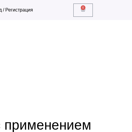
0
д / Регистрация
с применением