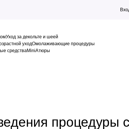
Вхо
лом
Уход за декольте и шеей
озрастной уход
Омолаживающие процедуры
ые средства
MiniАтюры
оведения процедуры 