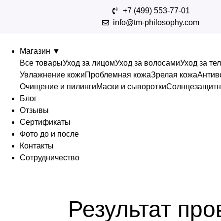
+7 (499) 553-77-01
info@tm-philosophy.com
Магазин
▼
Все товары
Уход за лицом
Уход за волосами
Уход за те
Увлажнение кожи
Проблемная кожа
Зрелая кожа
Антив
Очищение и пилинги
Маски и сыворотки
Солнцезащитн
Блог
Отзывы
Сертификаты
Фото до и после
Контакты
Сотрудничество
Результат пр