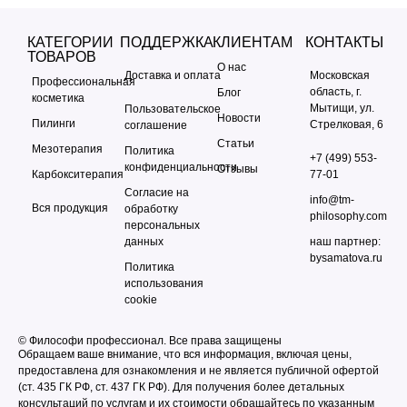
КАТЕГОРИИ
ПОДДЕРЖКА
КЛИЕНТАМ
КОНТАКТЫ
ТОВАРОВ
О нас
Доставка и оплата
Московская
Профессиональная
область, г.
Блог
косметика
Мытищи, ул.
Пользовательское
Новости
Пилинги
Стрелковая, 6
соглашение
Статьи
Мезотерапия
Политика
+7 (499) 553-
конфиденциальности
Отзывы
Карбокситерапия
77-01
Согласие на
info@tm-
Вся продукция
обработку
philosophy.com
персональных
данных
наш партнер:
bysamatova.ru
Политика
использования
cookie
© Философи профессионал. Все права защищены
Обращаем ваше внимание, что вся информация, включая цены,
предоставлена для ознакомления и не является публичной офертой
(ст. 435 ГК РФ, cт. 437 ГК РФ). Для получения более детальных
консультаций по услугам и их стоимости обращайтесь по указанным