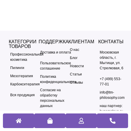
КАТЕГОРИИ
ПОДДЕРЖКА
КЛИЕНТАМ
КОНТАКТЫ
ТОВАРОВ
О нас
Доставка и оплата
Московская
Профессиональная
область, г.
Блог
косметика
Мытищи, ул.
Пользовательское
Новости
Пилинги
Стрелковая, 6
соглашение
Статьи
Мезотерапия
Политика
+7 (499) 553-
конфиденциальности
Отзывы
Карбокситерапия
77-01
Согласие на
info@tm-
Вся продукция
обработку
philosophy.com
персональных
данных
наш партнер:
bysamatova.ru
Политика
использования
cookie