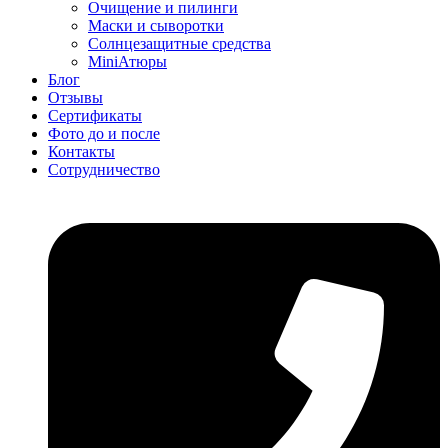
Очищение и пилинги
Маски и сыворотки
Солнцезащитные средства
MiniАтюры
Блог
Отзывы
Сертификаты
Фото до и после
Контакты
Сотрудничество