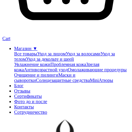
Cart
Магазин
▼
Все товары
Уход за лицом
Уход за волосами
Уход за
телом
Уход за декольте и шеей
Увлажнение кожи
Проблемная кожа
Зрелая
кожа
Антивозрастной уход
Омолаживающие процедуры
Очищение и пилинги
Маски и
сыворотки
Солнцезащитные средства
MiniАтюры
Блог
Отзывы
Сертификаты
Фото до и после
Контакты
Сотрудничество