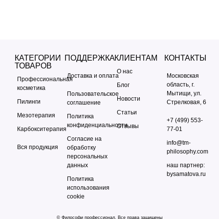
КАТЕГОРИИ
ПОДДЕРЖКА
КЛИЕНТАМ
КОНТАКТЫ
ТОВАРОВ
О нас
Доставка и оплата
Московская
Профессиональная
область, г.
Блог
косметика
Мытищи, ул.
Пользовательское
Новости
Пилинги
Стрелковая, 6
соглашение
Статьи
Мезотерапия
Политика
+7 (499) 553-
конфиденциальности
Отзывы
Карбокситерапия
77-01
Согласие на
info@tm-
Вся продукция
обработку
philosophy.com
персональных
данных
наш партнер:
bysamatova.ru
Политика
использования
cookie
© Философи профессионал. Все права защищены